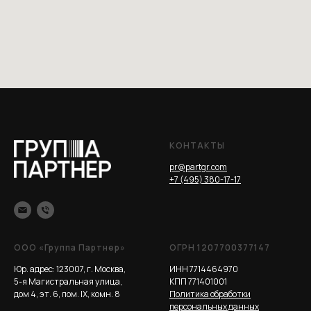
КОНТАКТЫ
pr@partgr.com
+7 (495) 380-17-17
ООО «Группа Партнер»
ОГРН 1207700377147
Юр. адрес: 123007, г. Москва,
ИНН 7714464970
5-я Магистральная улица,
КПП 771401001
дом 4, эт. 6, пом. IX, комн. 8
Политика обработки
персональных данных